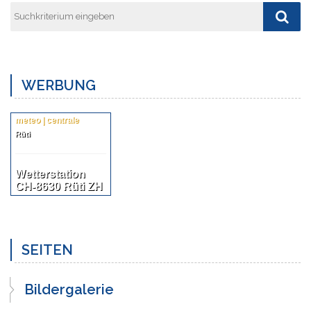
WERBUNG
meteo | centrale
Rüti
Wetterstation
CH-8630 Rüti ZH
SEITEN
Bildergalerie