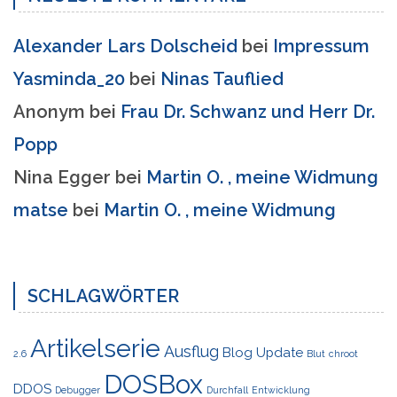
Alexander Lars Dolscheid
bei
Impressum
Yasminda_20
bei
Ninas Tauflied
Anonym
bei
Frau Dr. Schwanz und Herr Dr.
Popp
Nina Egger
bei
Martin O. , meine Widmung
matse
bei
Martin O. , meine Widmung
SCHLAGWÖRTER
Artikelserie
Ausflug
Blog Update
2.6
Blut
chroot
DOSBox
DDOS
Debugger
Durchfall
Entwicklung