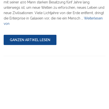
mit seiner 400 Mann starken Besatzung fünf Jahre lang
unterwegs ist, um neue Welten zu erforschen, neues Leben und
neue Zivilisationen. Viele Lichtjahre von der Erde entfernt, dringt
die Enterprise in Galaxien vor, die nie ein Mensch …
Weiterlesen
"„…
von
to
boldly
go
GANZEN ARTIKEL LESEN
where
no
one
has
gone
before.“"