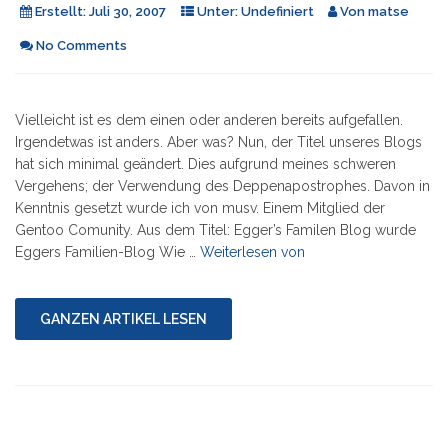
Erstellt:
Juli 30, 2007
Unter:
Undefiniert
Von
matse
No Comments
Vielleicht ist es dem einen oder anderen bereits aufgefallen.
Irgendetwas ist anders. Aber was? Nun, der Titel unseres Blogs
hat sich minimal geändert. Dies aufgrund meines schweren
Vergehens; der Verwendung des Deppenapostrophes. Davon in
Kenntnis gesetzt wurde ich von musv. Einem Mitglied der
Gentoo Comunity. Aus dem Titel: Egger’s Familen Blog wurde
"Depp(enapostroph)
Eggers Familien-Blog Wie …
Weiterlesen von
erzwingt
neuen
Titel"
GANZEN ARTIKEL LESEN