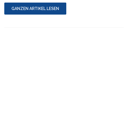
–
Die
GANZEN ARTIKEL LESEN
Metadistribution"