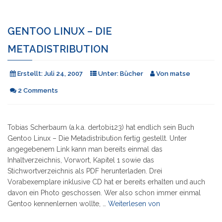
GENTOO LINUX – DIE
METADISTRIBUTION
Erstellt:
Juli 24, 2007
Unter:
Bücher
Von
matse
2 Comments
Tobias Scherbaum (a.k.a. dertobi123) hat endlich sein Buch
Gentoo Linux – Die Metadistribution fertig gestellt. Unter
angegebenem Link kann man bereits einmal das
Inhaltverzeichnis, Vorwort, Kapitel 1 sowie das
Stichwortverzeichnis als PDF herunterladen. Drei
Vorabexemplare inklusive CD hat er bereits erhalten und auch
davon ein Photo geschossen. Wer also schon immer einmal
"Gentoo
Gentoo kennenlernen wollte, …
Weiterlesen von
Linux