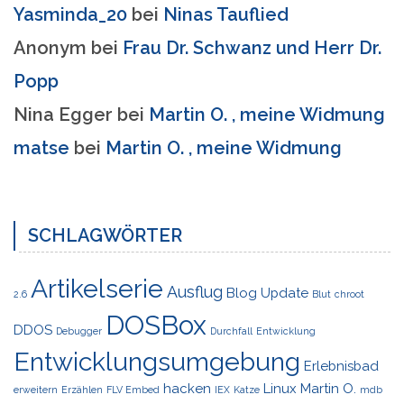
Yasminda_20
bei
Ninas Tauflied
Anonym
bei
Frau Dr. Schwanz und Herr Dr.
Popp
Nina Egger
bei
Martin O. , meine Widmung
matse
bei
Martin O. , meine Widmung
SCHLAGWÖRTER
Artikelserie
Ausflug
Blog Update
2.6
Blut
chroot
DOSBox
DDOS
Debugger
Durchfall
Entwicklung
Entwicklungsumgebung
Erlebnisbad
hacken
Linux
Martin O.
erweitern
Erzählen
FLV Embed
IEX
Katze
mdb