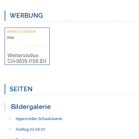
WERBUNG
meteo | centrale
Rüti
Wetterstation
CH-8630 Rüti ZH
SEITEN
Bildergalerie
Appenzeller Schaukäserei
Ausflug 22.06.07