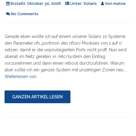
Erstellt:
Oktober 30, 2008
Unter:
Solaris
Von
matse
No Comments
Gerade eben wollte ich auf einem unserer Solaris 10 Systeme
den Parameter nfs_portmon des nfssrv Modules von 1 auf 0
setzen, damit er die unprivilegierten Ports nicht prüft. Nun wird
überall im Netz geraten, in /etc/system den Eintrag
vorzunehmen und dann einen reboot durchzuführen. Warum
aber sollte ich ein ganzes System mit unzähligen Zonen neu …
"Solaris
Weiterlesen von
10:
Kernel
Modul
GANZEN ARTIKEL LESEN
Parameter
setzen"