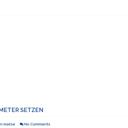
AMETER SETZEN
on
matse
No Comments