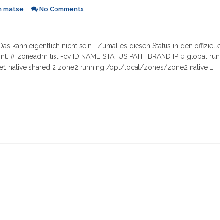
n
matse
No Comments
s kann eigentlich nicht sein. Zumal es diesen Status in den offiziell
nt. # zoneadm list -cv ID NAME STATUS PATH BRAND IP 0 global run
e1 native shared 2 zone2 running /opt/local/zones/zone2 native …