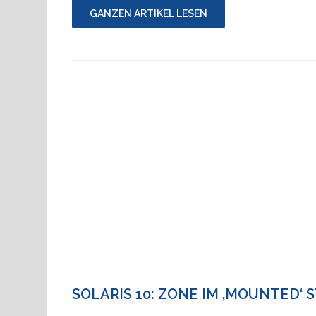
nicht
GANZEN ARTIKEL LESEN
druckbaren
Zeichen"
SOLARIS 10: ZONE IM ‚MOUNTED‘ 