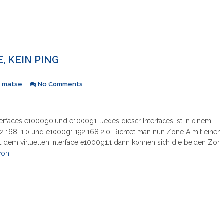
, KEIN PING
n
matse
No Comments
erfaces e1000g0 und e1000g1. Jedes dieser Interfaces ist in einem
2.168. 1.0 und e1000g1:192.168.2.0. Richtet man nun Zone A mit ein
it dem virtuellen Interface e1000g1:1 dann können sich die beiden Zo
"Solaris
von
10:
Ohne
Default
Route,
kein
Ping"