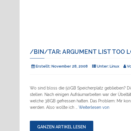
/BIN/TAR: ARGUMENT LIST TOO 
Erstellt:
November 28, 2008
Unter:
Linux
V
Wo sind bloss die 50GB Speicherplatz geblieben? Di
stellen. Nach einigen Aufräumarbeiten war der Übeltät
welche 38GB gefressen hatten. Das Problem: Mir kon
"/bin/tar:
werden. Also wollte ich …
Weiterlesen von
Argument
list
too
GANZEN ARTIKEL LESEN