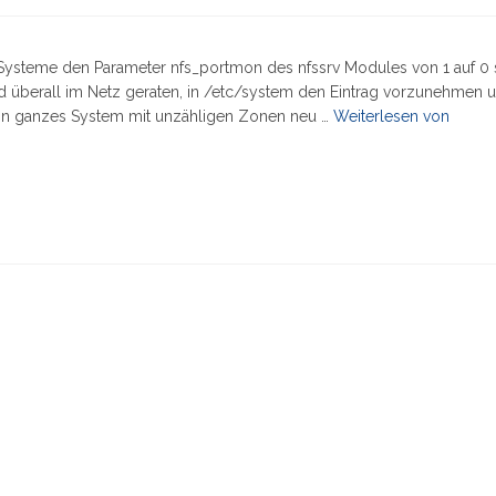
 Systeme den Parameter nfs_portmon des nfssrv Modules von 1 auf 0 
wird überall im Netz geraten, in /etc/system den Eintrag vorzunehmen
"Solari
ein ganzes System mit unzähligen Zonen neu …
Weiterlesen von
10:
Kernel
Modul
Param
setzen