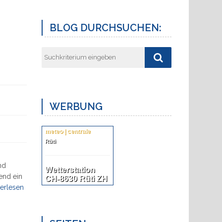
BLOG DURCHSUCHEN:
WERBUNG
meteo | centrale
Rüti
nd
Wetterstation
end ein
CH-8630 Rüti ZH
erlesen