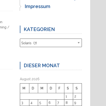
Impressum
en
ning /
KATEGORIEN
Kategorien
DIESER MONAT
August 2026
M
D
M
D
F
S
S
1
2
3
4
5
6
7
8
9