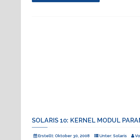
long"
SOLARIS 10: KERNEL MODUL PAR
Erstellt:
Oktober 30, 2008
Unter:
Solaris
V