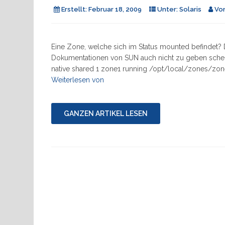
Erstellt:
Februar 18, 2009
Unter:
Solaris
Vo
Eine Zone, welche sich im Status mounted befindet? Da
Dokumentationen von SUN auch nicht zu geben schei
native shared 1 zone1 running /opt/local/zones/zon
"Solaris
Weiterlesen von
10:
Zone
im
GANZEN ARTIKEL LESEN
‚mounted‘
Status"