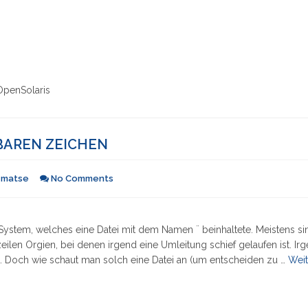
OpenSolaris
KBAREN ZEICHEN
n
matse
No Comments
0 System, welches eine Datei mit dem Namen ¨ beinhaltete. Meistens si
en Orgien, bei denen irgend eine Umleitung schief gelaufen ist. Irg
. Doch wie schaut man solch eine Datei an (um entscheiden zu …
Weit