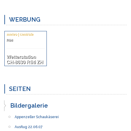
WERBUNG
meteo | centrale
Rüti
Wetterstation
CH-8630 Rüti ZH
SEITEN
Bildergalerie
Appenzeller Schaukäserei
Ausflug 22.06.07