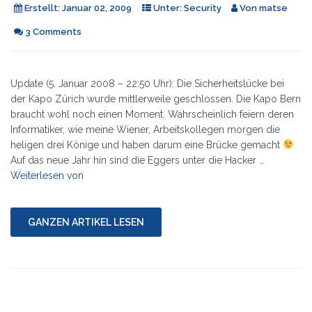
Erstellt:
Januar 02, 2009
Unter:
Security
Von
matse
3 Comments
Update (5. Januar 2008 – 22:50 Uhr): Die Sicherheitslücke bei
der Kapo Zürich wurde mittlerweile geschlossen. Die Kapo Bern
braucht wohl noch einen Moment. Wahrscheinlich feiern deren
Informatiker, wie meine Wiener, Arbeitskollegen morgen die
heligen drei Könige und haben darum eine Brücke gemacht
Auf das neue Jahr hin sind die Eggers unter die Hacker …
"Egger
Weiterlesen von
hackt
Webseiten
der
GANZEN ARTIKEL LESEN
Kapo
Zürich
und
Bern"