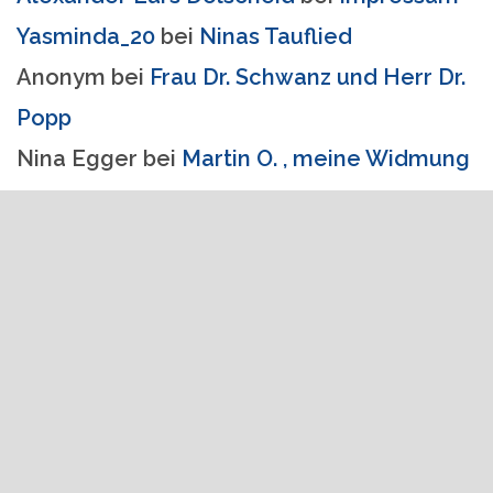
Yasminda_20
bei
Ninas Tauflied
Anonym
bei
Frau Dr. Schwanz und Herr Dr.
Popp
Nina Egger
bei
Martin O. , meine Widmung
matse
bei
Martin O. , meine Widmung
SCHLAGWÖRTER
Artikelserie
Ausflug
Blog Update
2.6
Blut
chroot
DOSBox
DDOS
Debugger
Durchfall
Entwicklung
Entwicklungsumgebung
Erlebnisbad
hacken
Linux
Martin O.