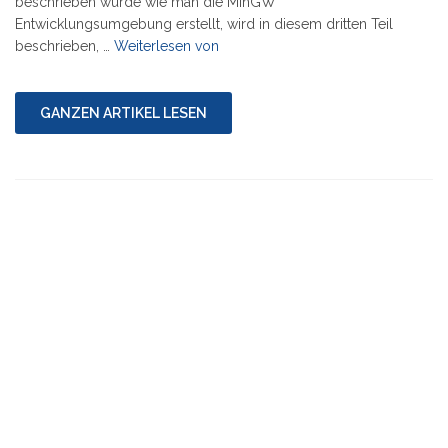
beschrieben wurde wie man die MinGW
Entwicklungsumgebung erstellt, wird in diesem dritten Teil
"Serie:
beschrieben, …
Weiterlesen von
DOSBox
unter
Windows
GANZEN ARTIKEL LESEN
kompilieren
3/10"