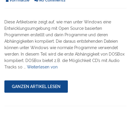
Von
matse
No Comments
Diese Artikelserie zeigt auf, wie man unter Windows eine
Entwicklungsumgebung mit Open Source basierten
Programmen erstelllt und darin Programme und deren
Abhängigkeiten kompiliert. Die daraus entstehenden Dateien
können unter Windows wie normale Programme verwendet
werden. In diesem Teil wird die erste Abhängigkeit von DOSBox
kompiliert. DOSBox bietet z.B. die Möglichkeit CD’s mit Audio
"Serie:
Tracks so …
Weiterlesen von
DOSBox
unter
Windows
GANZEN ARTIKEL LESEN
kompilieren
5/10"