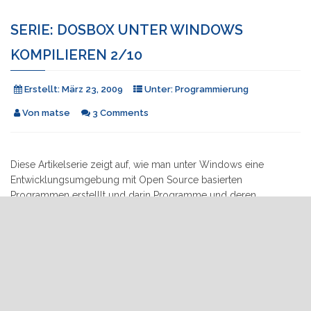
SERIE: DOSBOX UNTER WINDOWS
KOMPILIEREN 2/10
Erstellt:
März 23, 2009
Unter:
Programmierung
Von
matse
3 Comments
Diese Artikelserie zeigt auf, wie man unter Windows eine
Entwicklungsumgebung mit Open Source basierten
Programmen erstelllt und darin Programme und deren
Abhängigkeiten kompiliert. Die daraus entstehenden Dateien
können unter Windows wie normale Programme verwendet
werden. Im zweiten Teil dieser Artikelserie beschreibe ich die
Installation einer Entwicklungsumgebung basierend auf dem
MinGW Projekt. Eine Entwicklungsumgebung besteht aus …
"Serie:
Weiterlesen von
DOSBox