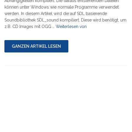
Abhängigkeiten kompiliert. Die daraus entstehenden Dateien
können unter Windows wie normale Programme verwendet
werden. In diesem Artikel wird die auf SDL basierende
Soundbibliothek SDL_sound kompiliert. Diese wird benötigt, um
"Serie:
z.B. CD Images mit OGG …
Weiterlesen von
DOSBox
unter
Windows
GANZEN ARTIKEL LESEN
kompilieren
8/10"