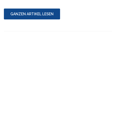
DOSBox
unter
Windows
GANZEN ARTIKEL LESEN
kompilieren
7/10"