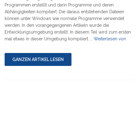
Programmen erstelllt und darin Programme und deren
Abhängigkeiten kompiliert. Die daraus entstehenden Dateien
können unter Windows wie normale Programme verwendet
werden. In den vorangegangenen Artikeln wurde die
Entwicklungsumgebung erstellt. In diesem Teil wird zum ersten
"Serie:
mal etwas in dieser Umgebung kompiliert. …
Weiterlesen von
DOSB
unter
Wind
GANZEN ARTIKEL LESEN
kompi
4/10"