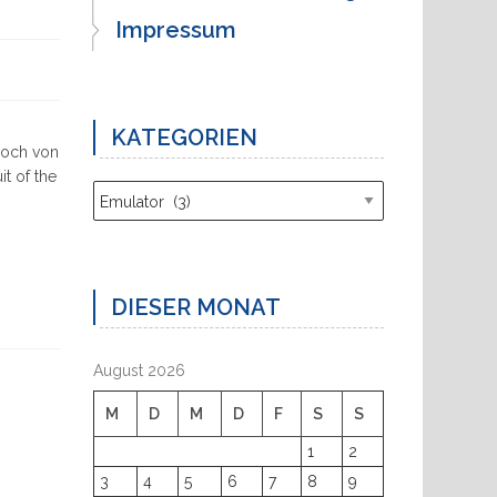
Impressum
KATEGORIEN
 doch von
it of the
Kategorien
DIESER MONAT
August 2026
M
D
M
D
F
S
S
1
2
3
4
5
6
7
8
9