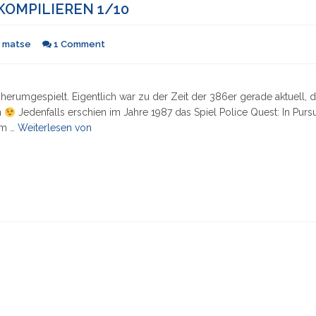
KOMPILIEREN 1/10
n
matse
1 Comment
herumgespielt. Eigentlich war zu der Zeit der 386er gerade aktuell,
n
Jedenfalls erschien im Jahre 1987 das Spiel Police Quest: In Pursu
"Serie:
im …
Weiterlesen von
DOSBox
unter
Windows
kompilieren
1/10"