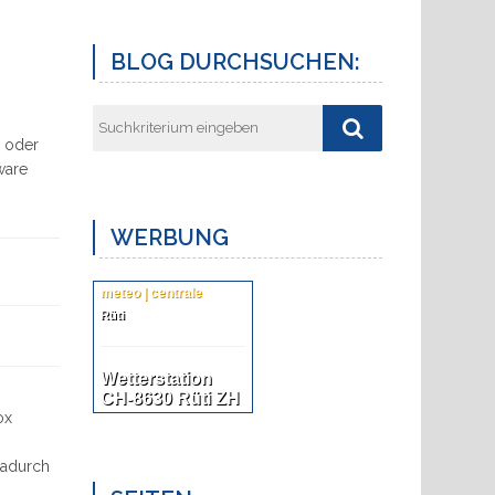
BLOG DURCHSUCHEN:
a oder
ware
WERBUNG
meteo | centrale
Rüti
Wetterstation
CH-8630 Rüti ZH
ox
Dadurch