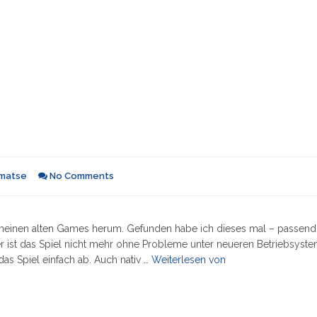
matse
No Comments
meinen alten Games herum. Gefunden habe ich dieses mal – passend
er ist das Spiel nicht mehr ohne Probleme unter neueren Betriebsyst
"QEMU
das Spiel einfach ab. Auch nativ …
Weiterlesen von
Gamer
Edition
0.9.1"