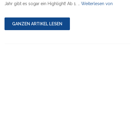
"Der
Jahr gibt es sogar ein Highlight! Ab 1. …
Weiterlesen von
Adventskal
Marathon
2010"
GANZEN ARTIKEL LESEN