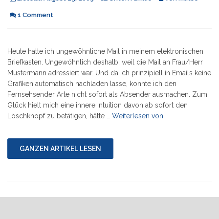
1 Comment
Heute hatte ich ungewöhnliche Mail in meinem elektronischen
Briefkasten. Ungewöhnlich deshalb, weil die Mail an Frau/Herr
Mustermann adressiert war. Und da ich prinzipiell in Emails keine
Grafiken automatisch nachladen lasse, konnte ich den
Fernsehsender Arte nicht sofort als Absender ausmachen. Zum
Glück hielt mich eine innere Intuition davon ab sofort den
"Wie
Löschknopf zu betätigen, hätte …
Weiterlesen von
zerstört
man
eine
GANZEN ARTIKEL LESEN
Familie:
In
Sachen
Kaminski"