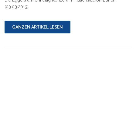
Die Eggers am Unheilig Konzert im Hallenstadion Zürich
(03.03.2013).
GANZEN ARTIKEL LESEN