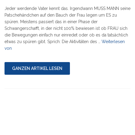
Jeder werdende Vater kennt das. Irgendwann MUSS MANN seine
Patschehändchen auf den Bauch der Frau legen um ES zu
spüren. Meistens passiert das in einer Phase der
Schwangerschafft, in der nicht 100% bewiesen ist ob FRAU sich
die Bewegungen einfach nur einredet oder ob es da tatsächlich
etwas zu spüren gibt. Sprich: Die Aktivitäten des …
Weiterlesen
"Das
von
Ding
in
deinem
GANZEN ARTIKEL LESEN
Bauch…"