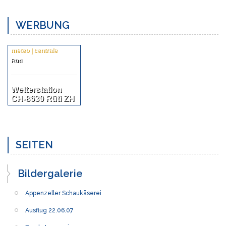
WERBUNG
meteo | centrale
Rüti
Wetterstation
CH-8630 Rüti ZH
SEITEN
Bildergalerie
Appenzeller Schaukäserei
Ausflug 22.06.07