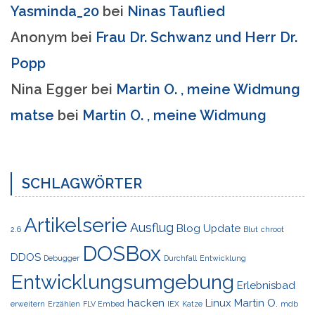
Yasminda_20
bei
Ninas Tauflied
Anonym
bei
Frau Dr. Schwanz und Herr Dr.
Popp
Nina Egger
bei
Martin O. , meine Widmung
matse
bei
Martin O. , meine Widmung
SCHLAGWÖRTER
Artikelserie
Ausflug
Blog Update
2.6
Blut
chroot
DOSBox
DDOS
Debugger
Durchfall
Entwicklung
Entwicklungsumgebung
Erlebnisbad
hacken
Linux
Martin O.
erweitern
Erzählen
FLV Embed
IEX
Katze
mdb