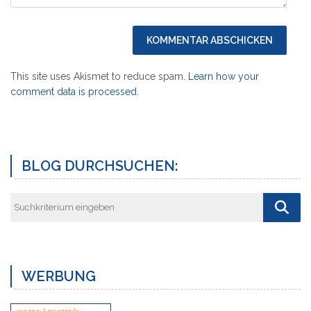
This site uses Akismet to reduce spam.
Learn how your
comment data is processed.
Vorheriger
Näch
Post
Post
BLOG DURCHSUCHEN:
WERBUNG
meteo | centrale