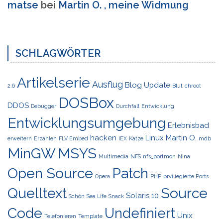
matse
bei
Martin O. , meine Widmung
SCHLAGWÖRTER
Artikelserie
Ausflug
Blog Update
2.6
Blut
chroot
DOSBox
DDOS
Debugger
Durchfall
Entwicklung
Entwicklungsumgebung
Erlebnisbad
hacken
Linux
Martin O.
erweitern
Erzählen
FLV Embed
IEX
Katze
mdb
MinGW
MSYS
Multimedia
NFS
nfs_portmon
Nina
Open Source
Patch
Opera
PHP
prviliegierte Ports
Quelltext
Source
Solaris 10
Schön
Sea Life
Snack
Code
Undefiniert
Unix
Telefonieren
Template