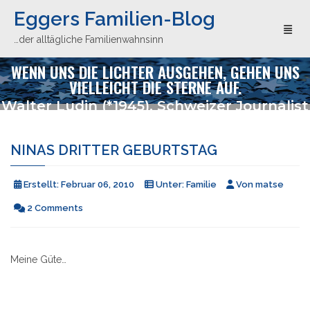
Eggers Familien-Blog
Toggl
…der alltägliche Familienwahnsinn
WENN UNS DIE LICHTER AUSGEHEN, GEHEN UNS
VIELLEICHT DIE STERNE AUF.
Walter Ludin (*1945), Schweizer Journalist
NINAS DRITTER GEBURTSTAG
Erstellt:
Februar 06, 2010
Unter:
Familie
Von
matse
2 Comments
Meine Güte…