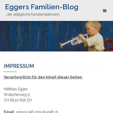
Eggers Familien-Blog
Toggl
…der alltägliche Familienwahnsinn
naviga
IMPRESSUM
Verantwortlich für den Inhalt dieser Seiten
:
Matthias Egger
Widacherweg 9
CH 8630 Rüti ZH
Email
: cannon [at] gmx [punkt] ch