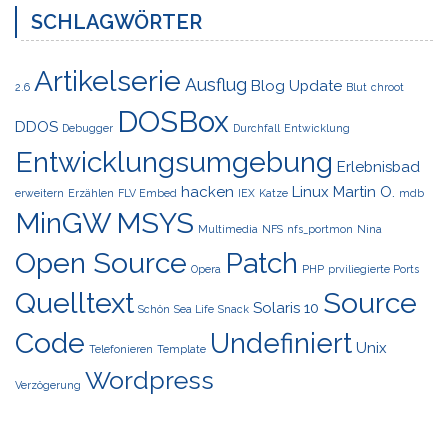
SCHLAGWÖRTER
Artikelserie
Ausflug
Blog Update
2.6
Blut
chroot
DOSBox
DDOS
Debugger
Durchfall
Entwicklung
Entwicklungsumgebung
Erlebnisbad
hacken
Linux
Martin O.
erweitern
Erzählen
FLV Embed
IEX
Katze
mdb
MinGW
MSYS
Multimedia
NFS
nfs_portmon
Nina
Open Source
Patch
Opera
PHP
prviliegierte Ports
Quelltext
Source
Solaris 10
Schön
Sea Life
Snack
Code
Undefiniert
Unix
Telefonieren
Template
Wordpress
Verzögerung