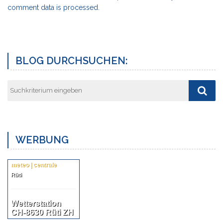
comment data is processed.
Vorheriger
Näch
Post
Post
BLOG DURCHSUCHEN:
WERBUNG
meteo | centrale
Rüti
Wetterstation
CH-8630 Rüti ZH