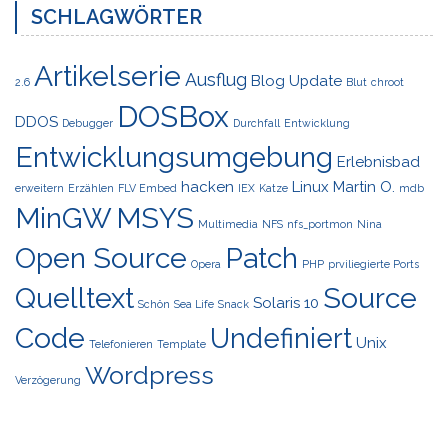
SCHLAGWÖRTER
Artikelserie
Ausflug
Blog Update
2.6
Blut
chroot
DOSBox
DDOS
Debugger
Durchfall
Entwicklung
Entwicklungsumgebung
Erlebnisbad
hacken
Linux
Martin O.
erweitern
Erzählen
FLV Embed
IEX
Katze
mdb
MinGW
MSYS
Multimedia
NFS
nfs_portmon
Nina
Open Source
Patch
Opera
PHP
prviliegierte Ports
Quelltext
Source
Solaris 10
Schön
Sea Life
Snack
Code
Undefiniert
Unix
Telefonieren
Template
Wordpress
Verzögerung