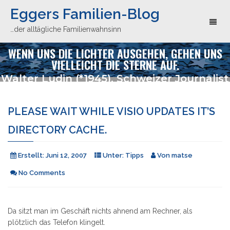
Eggers Familien-Blog
Toggl
…der alltägliche Familienwahnsinn
naviga
WENN UNS DIE LICHTER AUSGEHEN, GEHEN UNS
VIELLEICHT DIE STERNE AUF.
Walter Ludin (*1945), Schweizer Journalist
PLEASE WAIT WHILE VISIO UPDATES IT’S
DIRECTORY CACHE.
Erstellt:
Juni 12, 2007
Unter:
Tipps
Von
matse
No Comments
Da sitzt man im Geschäft nichts ahnend am Rechner, als
plötzlich das Telefon klingelt.