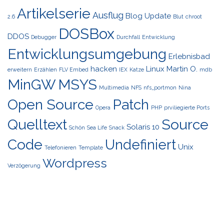
Artikelserie
Ausflug
Blog Update
2.6
Blut
chroot
DOSBox
DDOS
Debugger
Durchfall
Entwicklung
Entwicklungsumgebung
Erlebnisbad
hacken
Linux
Martin O.
erweitern
Erzählen
FLV Embed
IEX
Katze
mdb
MinGW
MSYS
Multimedia
NFS
nfs_portmon
Nina
Open Source
Patch
Opera
PHP
prviliegierte Ports
Quelltext
Source
Solaris 10
Schön
Sea Life
Snack
Code
Undefiniert
Unix
Telefonieren
Template
Wordpress
Verzögerung