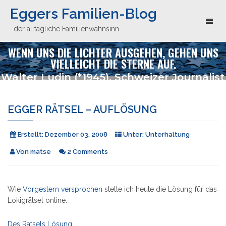
Eggers Familien-Blog
Toggl
…der alltägliche Familienwahnsinn
naviga
WENN UNS DIE LICHTER AUSGEHEN, GEHEN UNS
VIELLEICHT DIE STERNE AUF.
Walter Ludin (*1945), Schweizer Journalist
EGGER RÄTSEL – AUFLÖSUNG
Erstellt:
Dezember 03, 2008
Unter:
Unterhaltung
Von
matse
2 Comments
Wie
Vorgestern versprochen
stelle ich heute die Lösung für das
Lokigrätsel online.
Des Rätsels Lösung