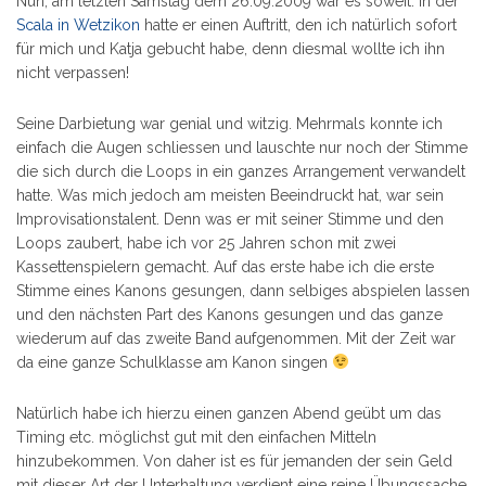
Nun, am letzten Samstag dem 26.09.2009 war es soweit. In der
Scala in Wetzikon
hatte er einen Auftritt, den ich natürlich sofort
für mich und Katja gebucht habe, denn diesmal wollte ich ihn
nicht verpassen!
Seine Darbietung war genial und witzig. Mehrmals konnte ich
einfach die Augen schliessen und lauschte nur noch der Stimme
die sich durch die Loops in ein ganzes Arrangement verwandelt
hatte. Was mich jedoch am meisten Beeindruckt hat, war sein
Improvisationstalent. Denn was er mit seiner Stimme und den
Loops zaubert, habe ich vor 25 Jahren schon mit zwei
Kassettenspielern gemacht. Auf das erste habe ich die erste
Stimme eines Kanons gesungen, dann selbiges abspielen lassen
und den nächsten Part des Kanons gesungen und das ganze
wiederum auf das zweite Band aufgenommen. Mit der Zeit war
da eine ganze Schulklasse am Kanon singen
Natürlich habe ich hierzu einen ganzen Abend geübt um das
Timing etc. möglichst gut mit den einfachen Mitteln
hinzubekommen. Von daher ist es für jemanden der sein Geld
mit dieser Art der Unterhaltung verdient eine reine Übungssache