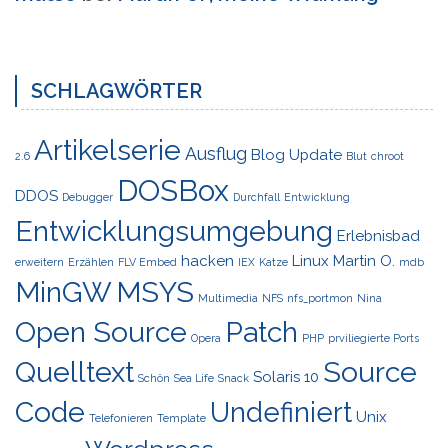
SCHLAGWÖRTER
Artikelserie
Ausflug
Blog Update
2.6
Blut
chroot
DOSBox
DDOS
Debugger
Durchfall
Entwicklung
Entwicklungsumgebung
Erlebnisbad
hacken
Linux
Martin O.
erweitern
Erzählen
FLV Embed
IEX
Katze
mdb
MinGW
MSYS
Multimedia
NFS
nfs_portmon
Nina
Open Source
Patch
Opera
PHP
prviliegierte Ports
Quelltext
Source
Solaris 10
Schön
Sea Life
Snack
Code
Undefiniert
Unix
Telefonieren
Template