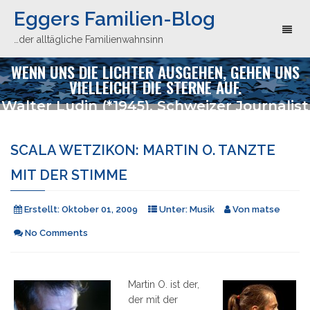
Eggers Familien-Blog
Toggl
…der alltägliche Familienwahnsinn
naviga
WENN UNS DIE LICHTER AUSGEHEN, GEHEN UNS
VIELLEICHT DIE STERNE AUF.
Walter Ludin (*1945), Schweizer Journalist
SCALA WETZIKON: MARTIN O. TANZTE
MIT DER STIMME
Erstellt:
Oktober 01, 2009
Unter:
Musik
Von
matse
No Comments
Martin O. ist der,
der mit der