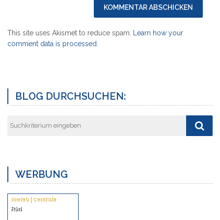
This site uses Akismet to reduce spam.
Learn how your
comment data is processed.
Vorheriger
Näch
Post
Post
BLOG DURCHSUCHEN:
WERBUNG
meteo | centrale
Rüti